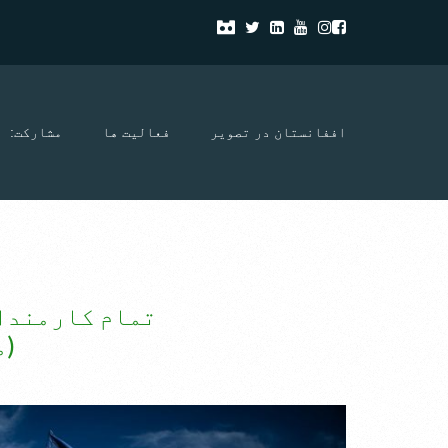
اففانستان در تصویر
فعالیت ها
مشارکت:
تمام کارمندا
(م