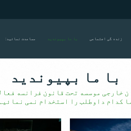
زنده گی اجتماعی
با ما بپیوندید
مساعدت نمائید:
با ما بپیوندید
ن خارجی موسسه تحت قانون فرانسه فعال
ا کدام داوطلب را استخدام نمی نمائیم