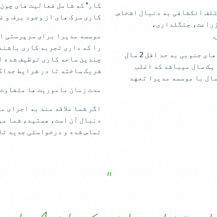
کار" که شامل فعالیت های چون 
لف انکشافی به دنبال اشخاص
کاری سرک های از وجود برف و غ
زراعت، جنگلداری،
موسسه مدیرا برای سرپرستی ای
را که داری تجربه کاری باشند
برای استخدام کارمندان در بخشهای فوق در کشور های جنوبی به حد اقل 2 سال
چندین ساحه کاری توظیف شده ا
یک سال میباشد که اغلب
شریک ساخته تا در شرایط جداگا
سال با موسسه مدیرا تعهد
مدت زمان ماموریت ها متفاوت اند که از 4 ماه ا
اگر شما علاقه مند به اجرای م
دنبال آن است، هستید، شما می
تماس شده و درخواستی جدید تان
"
 که از 4 ماه الی 6 ماه میباشد.