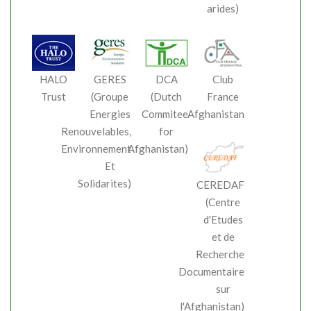
arides)
HALO
GERES
DCA
Club
Trust
(Groupe
(Dutch
France
Energies
Commitee
Afghanistan
Renouvelables,
for
Environnement
Afghanistan)
Et
Solidarites)
CEREDAF
(Centre
d'Etudes
et de
Recherche
Documentaire
sur
l'Afghanistan)