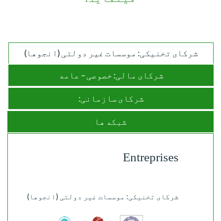
شرکای تخنیکی: موسسات غیر دولتی (انجوها)
شرکای مالی: خصوصی – عامه
شرکای سازمانی:
شبکه ها
Entreprises
شرکای تخنیکی: موسسات غیر دولتی (انجوها)