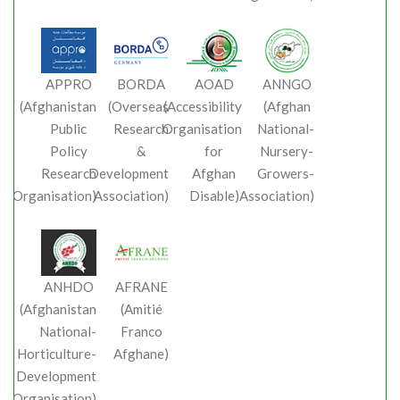
APPRO
BORDA
AOAD
ANNGO
(Afghanistan
(Overseas
(Accessibility
(Afghan
Public
Research
Organisation
National-
Policy
&
for
Nursery-
Research
Development
Afghan
Growers-
Organisation)
Association)
Disable)
Association)
ANHDO
AFRANE
(Afghanistan
(Amitié
National-
Franco
Horticulture-
Afghane)
Development
Organisation)