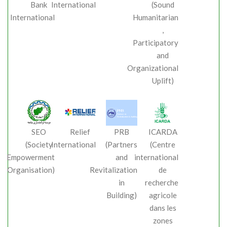
Bank
International
(Sound
International
Humanitarian
,
Participatory
and
Organizational
Uplift)
SEO
Relief
PRB
ICARDA
(Society
International
(Partners
(Centre
Empowerment
and
international
Organisation)
Revitalization
de
in
recherche
Building)
agricole
dans les
zones