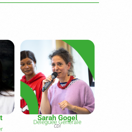
t
Sarah Gogel
Déléguée Générale
CDI
r