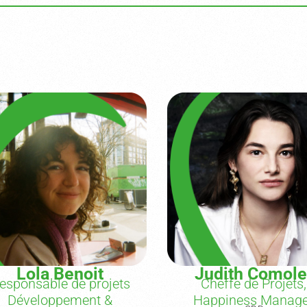
Lola Benoit
Judith Comole
esponsable de projets
Cheffe de Projets,
Développement &
Happiness Manage