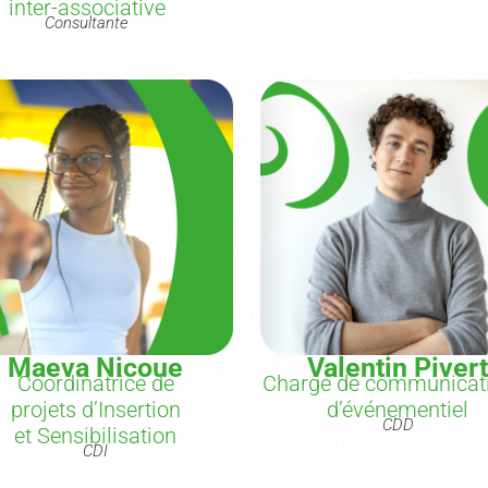
inter-associative
Consultante
Maeva Nicoue
Valentin Piver
Coordinatrice de
Chargé de communicat
projets d’Insertion
d’événementiel
CDD
et Sensibilisation
CDI