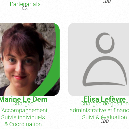
CDD
Partenariats
CDI
Marine Le Dem
Elisa Lefèvre
Chargée
Chargée de gestion
d’Accompagnement,
administrative et financ
Suivis individuels
Suivi & évaluation
CDD
& Coordination