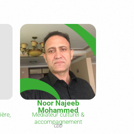
Noor Najeeb
Mohammed
ière,
Médiateur culturel &
accompagnement
CDD