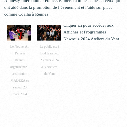
Amnesty International France. Et merci à toutes celles et ceux qui
ont aidé dans la promotion de l’événement et l’aide sur-place
comme Coallia à Rennes !
Cliquer ici pour accéder aux
Affiches et Programmes
Nawrouz 2024 Ateliers du Vent
Le Nouvel An
Le public est à
Perse à
fond le samedi
Rennes
23 mars 2024
organisé par l’
aux Ateliers
association
du Vent
MADERA ce
samedi 23
mars 2024