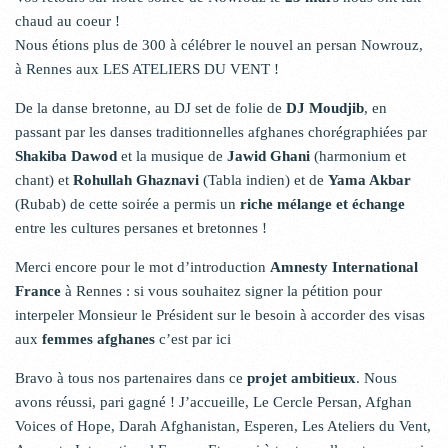
chaud au coeur !
Nous étions plus de 300 à célébrer le nouvel an persan Nowrouz,
à Rennes aux LES ATELIERS DU VENT !
De la danse bretonne, au DJ set de folie de
DJ Moudjib
, en
passant par les danses traditionnelles afghanes chorégraphiées par
Shakiba Dawod
et la musique de
Jawid Ghani
(harmonium et
chant) et
Rohullah Ghaznavi
(Tabla indien) et de
Yama Akbar
(Rubab) de cette soirée a permis un
riche mélange et échange
entre les cultures persanes et bretonnes !
Merci encore pour le mot d’introduction
Amnesty International
France
à Rennes : si vous souhaitez signer la pétition pour
interpeler Monsieur le Président sur le besoin à accorder des visas
aux
femmes afghanes
c’est par
ici
Bravo à tous nos partenaires dans ce
projet ambitieux
. Nous
avons réussi, pari gagné ! J’accueille, Le Cercle Persan, Afghan
Voices of Hope, Darah Afghanistan, Esperen, Les Ateliers du Vent,