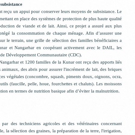
 subsistance
ont reçu un appui pour conserver leurs moyens de subsistance. Le
 mettant en place des systèmes de protection de plus haute qualité
uction de viande et de lait. Ainsi, ce projet a assuré aux plus
protégé la consommation de chaque ménage. Afin d’assurer une
r le terrain, une grille de sélection des familles bénéficiaires a
Kunar et Nangarhar en coopérant activement avec le DAIL, les
eils de Développement Communautaire (CDC).
Nangarhar et 1200 familles de la Kunar ont reçu des apports liés
 animaux, des abris pour assurer l'incrément de lait, des briques
nces végétales (concombre, squash, piments doux, oignons, ocra,
utils (faucille, pelle, houe, fourchettes et chaluts). Les moissons
ion en termes de nutrition basique afin d’éviter la malnutrition.
 par des techniciens agricoles et des vétérinaires concernant
, la sélection des graines, la préparation de la terre, l'irrigation,