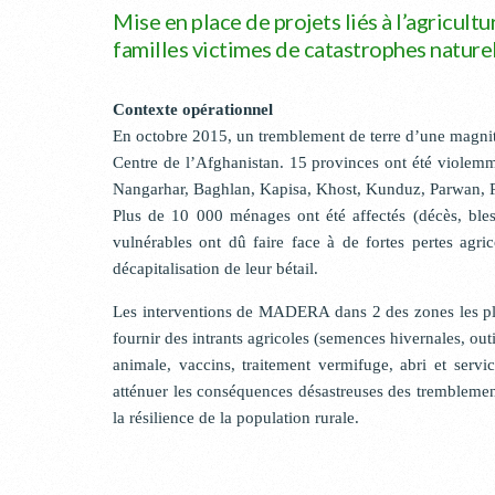
Mise en place de projets liés à l’agricultu
familles victimes de catastrophes naturel
Contexte opérationnel
En octobre 2015, un tremblement de terre d’une magnitud
Centre de l’Afghanistan. 15 provinces ont été viole
Nangarhar, Baghlan, Kapisa, Khost, Kunduz, Parwan, P
Plus de 10 000 ménages ont été affectés (décès, bless
vulnérables ont dû faire face à de fortes pertes agri
décapitalisation de leur bétail.
Les interventions de MADERA dans 2 des zones les plu
fournir des intrants agricoles (semences hivernales, outi
animale, vaccins, traitement vermifuge, abri et service
atténuer les conséquences désastreuses des tremblemen
la résilience de la population rurale.