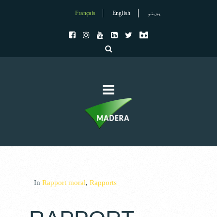
Français
English
پښتو
In
Rapport moral
,
Rapports