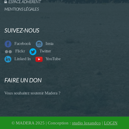
ESPACE ADHERENT
MENTIONS LÉGALES
SUIVEZ-NOUS
Facebook
Insta
Flickr
Twitter
Linked In
YouTube
FAIRE UN DON
Vous souhaitez soutenir Madera ?
© MADERA 2025 | Conception :
studio loxandco
|
LOGIN