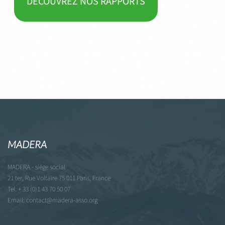
DECOUVREZ NOS RAPPORTS
MADERA
MADERA - siège social
21 ter, Rue Voltaire 75 011 Paris, France
Tel. + 33 (0)1 43 70 50 07
Email: contact@madera-asso.org