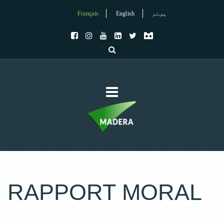
Français
English
پښتو
RAPPORT MORAL