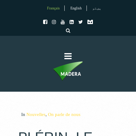
Français
English
پښتو
In
Nouvelles
,
On parle de nous