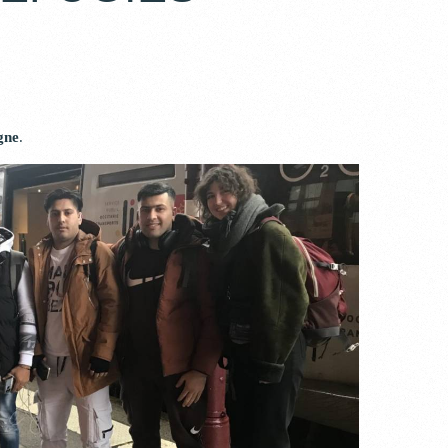
igne
.