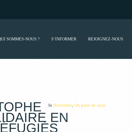
QUI SOMMES-NOUS ?
S’INFORMER
REJOIGNEZ-NOUS
STOPHE
In
Nouvelles
,
On parle de nous
LIDAIRE EN
RÉFUGIÉS