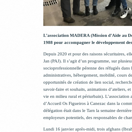
L’association MADERA (Mission d’Aide au Dé
1988 pour accompagner le développement des
Depuis 2020 et pour des raisons sécuritaires, elle
Jan (PAJ). Il s’agit d’un programme, sur plusie
socioprofessionnelle pérenne des réfugiés dans l
administratives, hébergement, mobilité, cours de 
opportunités de création de lien social, recherch
savoir-faire et souhaits, animations d’ateliers, et 
vie en milieu rural et périurbain). L’association 
d’Accueil Os Figueiros à Canezac dans la com
délégation était dans le Tarn la semaine dernière
employeurs potentiels, des responsables de chant
Lundi 16 janvier après-midi, trois afghans (Ibra