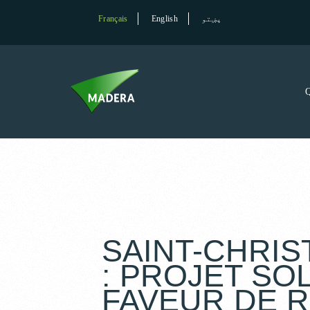
Français
English
پښتو
SAINT-CHRI
: PROJET SO
FAVEUR DE 