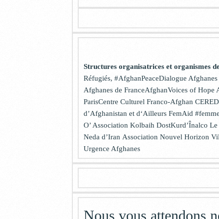
Structures organisatrices et organismes d
Réfugiés
, #AfghanPeaceDialogue
Afghanes 
Afghanes de France
AfghanVoices of Hope
Paris
Centre Culturel Franco-Afghan
CERED
d’Afghanistan et d‘Ailleurs
FemAid
#femmev
O’
Association Kolbaih Dost
Kurd’Înalco
Le
Neda d’Iran
Association Nouvel Horizon
Vi
Urgence Afghanes
Nous vous attendons 