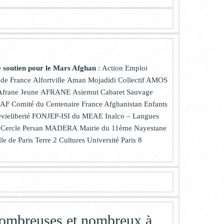
e soutien pour le Mars Afghan
:
Action Emploi
de France
Alfortville
Aman Mojadidi
Collectif AMOS
Afrane Jeune
AFRANE
Asiemut
Cabaret Sauvage
AF
Comité du Centenaire France Afghanistan
Enfants
ieliberté
FONJEP-ISI du MEAE
Inalco – Langues
 Cercle Persan
MADERA
Mairie du 11ème
Nayestane
lle de Paris
Terre 2 Cultures
Université Paris 8
nombreuses et nombreux à