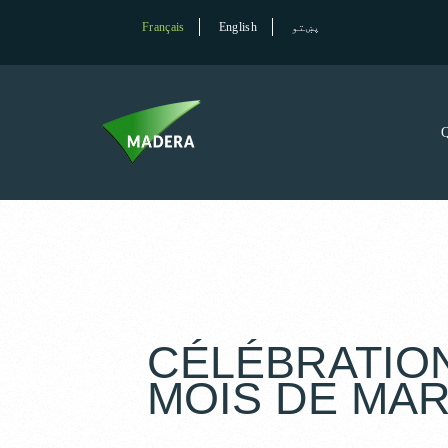
Français
English
پښتو
CÉLÉBRATIO
MOIS DE MA