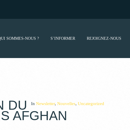
QUI SOMMES-NOUS ?
S’INFORMER
REJOIGNEZ-NOUS
N DU
In
Newsletter
,
Nouvelles
,
Uncategorized
RS AFGHAN