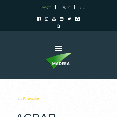
Français
English
پښتو
In
Partenaire