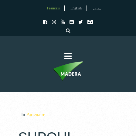
Français
English
پښتو
In
Partenaire