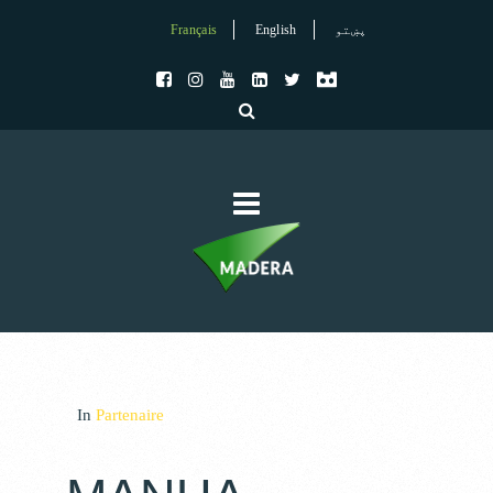
Français
English
پښتو
In
Partenaire