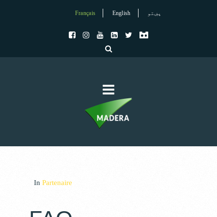
Français
English
پښتو
In
Partenaire