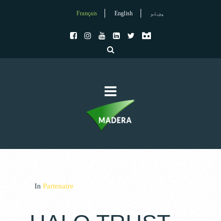
Français
English
پښتو
In
Partenaire